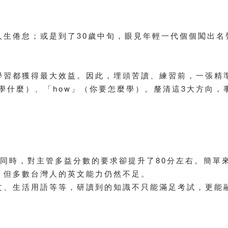
人生倦怠；或是到了30歲中旬，眼見年輕一代個個闖出名
學習都獲得最大效益。因此，埋頭苦讀、練習前，一張精
你要學什麼）、「how」（你要怎麼學）。釐清這3大方向
此同時，對主管多益分數的要求卻提升了80分左右。簡單
，但多數台灣人的英文能力仍然不足。
文、生活用語等等，研讀到的知識不只能滿足考試，更能