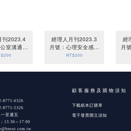
刊2023.4
經理人月刊2023.3
經
辦公室溝通協
月號：心理安全感的
月
商術
力量
T$200
NT$200
們
顧客服務及購物須知
8771-6326
下載紙本訂購單
8771-5326
週一至週五
電子發票開立須知
0；13:30～17:00
e@bnext.com.tw