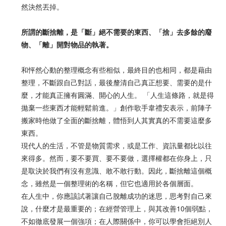
然決然丟掉。
所謂的斷捨離，是「斷」絕不需要的東西、「捨」去多餘的廢
物、「離」開對物品的執著。
和怦然心動的整理概念有些相似，最終目的也相同，都是藉由
整理，不斷跟自己對話，最後釐清自己真正想要、需要的是什
麼，才能真正擁有圓滿、開心的人生。 「人生這條路，就是得
拋棄一些東西才能輕鬆前進。」創作歌手韋禮安表示，前陣子
搬家時他做了全面的斷捨離，體悟到人其實真的不需要這麼多
東西。
現代人的生活，不管是物質需求，或是工作、資訊量都比以往
來得多。然而，要不要買、要不要做，選擇權都在你身上，只
是取決於我們有沒有意識、敢不敢行動。因此，斷捨離這個概
念，雖然是一個整理術的名稱，但它也適用於各個層面。
在人生中，你應該試著讓自己脫離成功的迷思，思考對自己來
說，什麼才是最重要的；在經營管理上，與其改善10個弱點，
不如徹底發展一個強項；在人際關係中，你可以學會拒絕別人