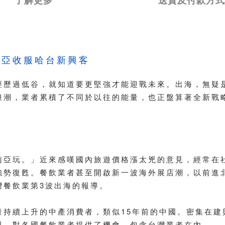
了解更多
送貨及付款方式
南亞收服哈台新興客
經歷過低谷，就知道要更堅強才能迎戰未來。出海，無疑是
浪潮，業者累積了不同於以往的能量，也正盤算著全新戰
南亞玩。」近來感嘆國內旅遊價格漲太兇的意見，經常在
強勢復甦。餐飲業者甚至開啟新一波海外展店潮，以前進
灣餐飲業第3波出海的報導。
量持續上升的中產消費者，類似15年前的中國。密集在建
現，對各國餐飲業者提供了機會，包含台灣業者在內。