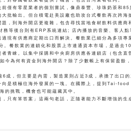
先前僅有零星業者的個別嘗試，像鼎泰豐、珍珠奶茶和85
的大批輸出。但台積電赴美設廠也助攻台式餐飲再次跨海
問題，到海外開店更複雜，包含尋找當地食材飲料供應商
財務等後台則有ERP系統連結; 店內播放的音樂、客人
透過現有供應商定期出口而解決。餐飲業已細分為多項專
分。餐飲業的連鎖化和股票上市連通資本市場，是過去1
資者青睞。以集中採購和中央廚房供應各連鎖店（包含直
，如今為何有資金到海外開店？除了少數帳上有保留盈餘
占逾6成，但主要是內需，製造業則占近3成，承擔了出口
是積極往海外發展的一塊。在國際上，提到Tai-food
出海的挑戰，機會也可能蘊藏其中。
題，只有笨答案」這兩句老話，正隨著能力不斷增強的生成