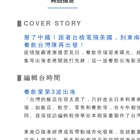
商品描述
▋COVER STORY
掰了中國！跟著台積電飛美國，到東
餐飲台灣隊再出發！
疫情陰霾逐漸撥雲見日，餐飲市場迎來曙光。
集等出海老將開路打先鋒，這一波餐飲出海新
▋編輯台時間
餐飲業第3波出海
「台灣的飯店住宿太貴了，只好改去日本和東
場，如飯店、航空、零售和餐飲等，在今年都
同。資深採訪編輯程倚華在本期策畫製作了台
東南亞隨著經濟成長帶動城市化發展，造就數
這些人而建設，更多新的商場店面空間跟著出