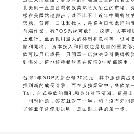
北美則一直是台灣餐飲業熟悉又陌生的市場。
樣在美國站穩腳步，甚至比不上近年中國餐飲
選點、營運、口味和找人，是業者日常處理的
前端作業，有POS系統可處理，採購、人事和
上進行。至於耗用量大的杯碗和包材等，也可
順利開出。 資本投入和回收也是規畫的重要部
飲可以展店成長，只開單一店無法吸引機構投
到海外。這也解釋餐飲業在疫情3年受傷嚴重
台灣1年GDP約新台幣20兆元，其中服務業
找到新的成長引擎。而在服務業當中，餐飲業一向
Tai，台式餐飲的面孔和身分並不清晰。這是
「問對問題，答案就對了一半」和「沒有笨問
了解並學會使用說明，是面對工具的第一步。