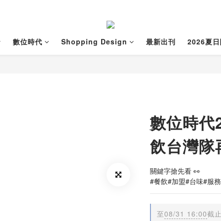
數位時代
Shopping Design
最新出刊
2026夏
數位時代2
飲台灣隊
關鍵字搶先看 👀
#餐飲#加盟#台味#服
至
08/31 16:00
截