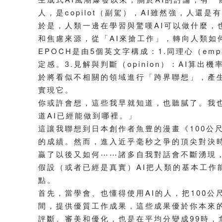
人，是copilot（副駕），AI雖然強，人還
於是，人類一邊在學習與驚嘆AI可以做什麼，
和焦慮來源，從「AI來搶工作」，轉向人類如
EPOCH是由5個英文字構成：1.同理心（em
定感。3.見解與判斷（opinion）：AI算出
於將看似不相關的領域進行「跨界聯想」，產生
實現它。
你或許會想，這些我早就知道，也聽膩了。我也
道AI已經能做到哪裡。」
這讓我聯想到日本創作者魚豊的漫畫《100公
的成績。然而，進入近乎毫秒之爭的頂尖對決
贏了以後又如何⋯⋯諸多自我對話會不斷湧現
假設（或者已經是真實）AI把人類的基本工作
點。
首先，當學會、也懂得使用AI的人，把100公
間，提供優質工作成果，這些成果優於你本來的
評斷、審美和優化，也是在平均分變成99時，