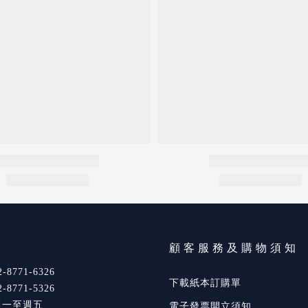
們
顧客服務及購物須知
8771-6326
下載紙本訂購單
8771-5326
週一至週五
電子發票開立須知