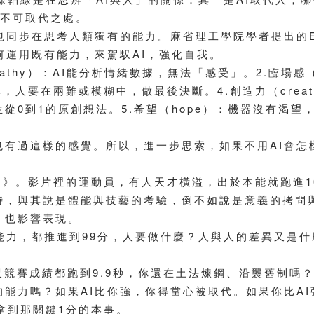
是有不可取代之處。
也同步在思考人類獨有的能力。麻省理工學院學者提出的
何運用既有能力，來駕馭AI，強化自我。
pathy）：AI能分析情緒數據，無法「感受」。2.臨場感
機率，人要在兩難或模糊中，做最後決斷。4.創造力（crea
從0到1的原創想法。5.希望（hope）：機器沒有渴
有過這樣的感覺。所以，進一步思索，如果不用AI會怎
尺》。影片裡的運動員，有人天才橫溢，出於本能就跑進
時，與其說是體能與技藝的考驗，倒不如說是意義的拷問
，也影響表現。
能力，都推進到99分，人要做什麼？人與人的差異又是什
尺競賽成績都跑到9.9秒，你還在土法煉鋼、沿襲舊制嗎？
能力嗎？如果AI比你強，你得當心被取代。如果你比A
拿到那關鍵1分的本事。