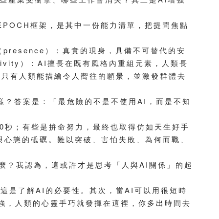
EPOCH框架，是其中一份能力清單，把提問焦點
（presence）：真實的現身，具備不可替代的安
tivity）：AI擅長在既有風格內重組元素，人類長
望，只有人類能描繪令人嚮往的願景，並激發群體去
樣？答案是：「最危險的不是不使用AI，而是不知
10秒；有些是拚命努力，最終也取得仿如天生好手
與心態的砥礪。難以突破、害怕失敗、為何而戰、
麼？我認為，這或許才是思考「人與AI關係」的起
這是了解AI的必要性。其次，當AI可以用很短時
I強，人類的心靈手巧就發揮在這裡，你多出時間去